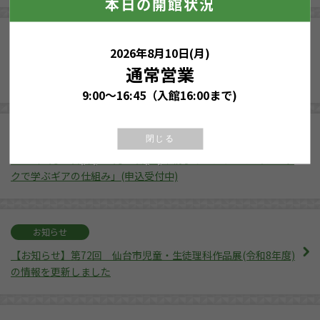
本日の開館状況
イベント
2026年8月10日(月)
2026年7月30日(木)・8月21日(金)｜仙台市科学館×ドコモ未来
通常営業
プロジェクト(申込受付終了)
9:00～16:45（入館16:00まで)
イベント
閉じる
2026年7月23日(木)・8月22日(土)｜親子イベント 「レゴブロッ
クで学ぶギアの仕組み」(申込受付中)
お知らせ
【お知らせ】第72回 仙台市児童・生徒理科作品展(令和8年度)
の情報を更新しました