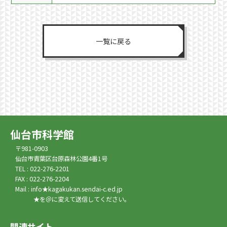
一覧に戻る
仙台市科学館
〒981-0903
仙台市青葉区台原森林公園4番1号
TEL : 022-276-2201
FAX : 022-276-2204
Mail : info★kagakukan.sendai-c.ed.jp
★を＠に変えて送信してください。
関連サイト