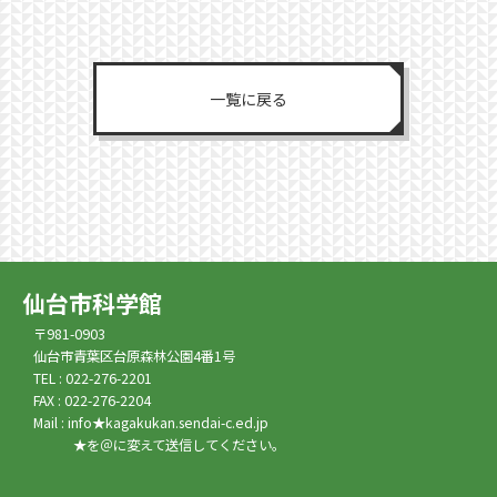
一覧に戻る
仙台市科学館
〒981-0903
仙台市青葉区台原森林公園4番1号
TEL : 022-276-2201
FAX : 022-276-2204
Mail : info★kagakukan.sendai-c.ed.jp
★を＠に変えて送信してください。