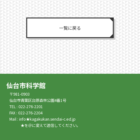
一覧に戻る
仙台市科学館
〒981-0903
仙台市青葉区台原森林公園4番1号
TEL : 022-276-2201
FAX : 022-276-2204
Mail : info★kagakukan.sendai-c.ed.jp
★を＠に変えて送信してください。