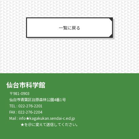
一覧に戻る
仙台市科学館
〒981-0903
仙台市青葉区台原森林公園4番1号
TEL : 022-276-2201
FAX : 022-276-2204
Mail : info★kagakukan.sendai-c.ed.jp
★を＠に変えて送信してください。