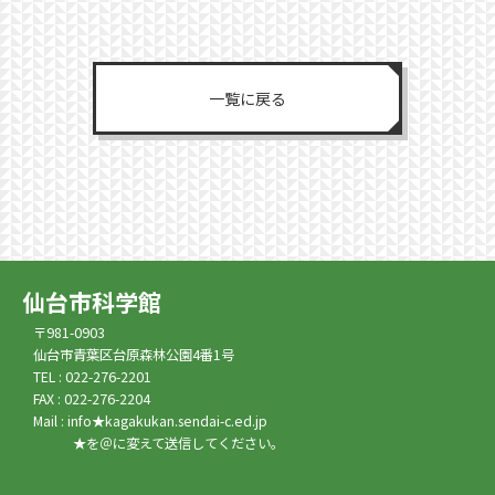
一覧に戻る
仙台市科学館
〒981-0903
仙台市青葉区台原森林公園4番1号
TEL : 022-276-2201
FAX : 022-276-2204
Mail : info★kagakukan.sendai-c.ed.jp
★を＠に変えて送信してください。