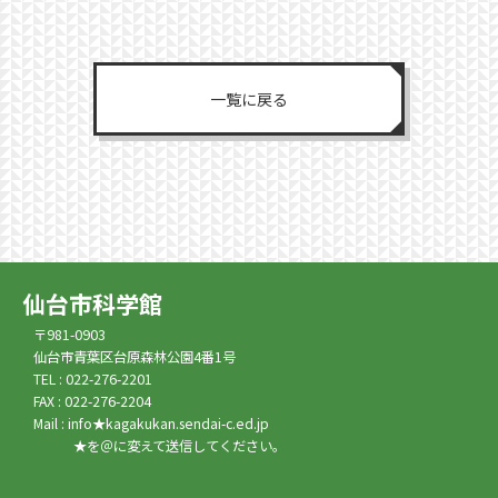
一覧に戻る
仙台市科学館
〒981-0903
仙台市青葉区台原森林公園4番1号
TEL : 022-276-2201
FAX : 022-276-2204
Mail : info★kagakukan.sendai-c.ed.jp
★を＠に変えて送信してください。