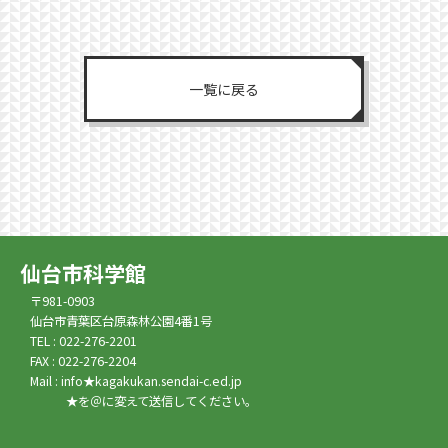
一覧に戻る
仙台市科学館
〒981-0903
仙台市青葉区台原森林公園4番1号
TEL : 022-276-2201
FAX : 022-276-2204
Mail : info★kagakukan.sendai-c.ed.jp
★を＠に変えて送信してください。