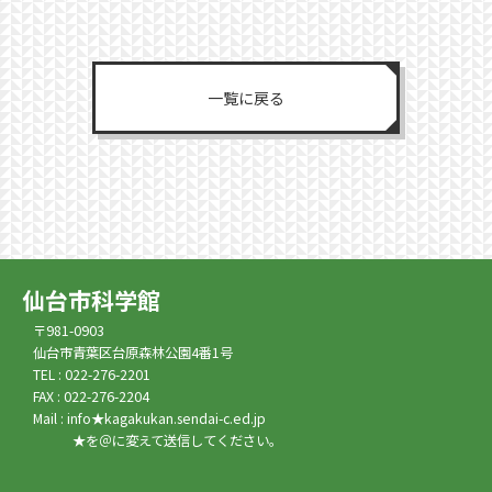
一覧に戻る
仙台市科学館
〒981-0903
仙台市青葉区台原森林公園4番1号
TEL : 022-276-2201
FAX : 022-276-2204
Mail : info★kagakukan.sendai-c.ed.jp
★を＠に変えて送信してください。