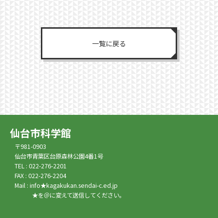
一覧に戻る
仙台市科学館
〒981-0903
仙台市青葉区台原森林公園4番1号
TEL : 022-276-2201
FAX : 022-276-2204
Mail : info★kagakukan.sendai-c.ed.jp
★を＠に変えて送信してください。