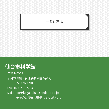
一覧に戻る
仙台市科学館
〒981-0903
仙台市青葉区台原森林公園4番1号
TEL : 022-276-2201
FAX : 022-276-2204
Mail : info★kagakukan.sendai-c.ed.jp
★を＠に変えて送信してください。