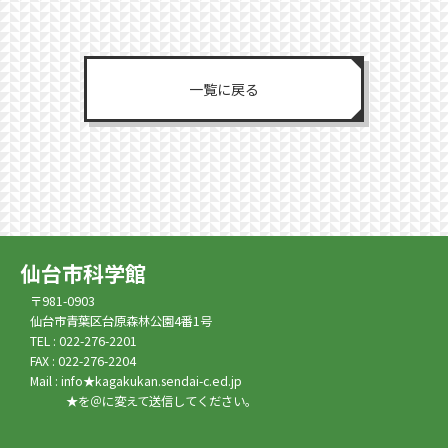
一覧に戻る
仙台市科学館
〒981-0903
仙台市青葉区台原森林公園4番1号
TEL : 022-276-2201
FAX : 022-276-2204
Mail : info★kagakukan.sendai-c.ed.jp
★を＠に変えて送信してください。