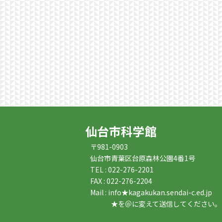
仙台市科学館
〒981-0903
仙台市青葉区台原森林公園4番1号
TEL : 022-276-2201
FAX : 022-276-2204
Mail : info★kagakukan.sendai-c.ed.jp
★を＠に変えて送信してください。